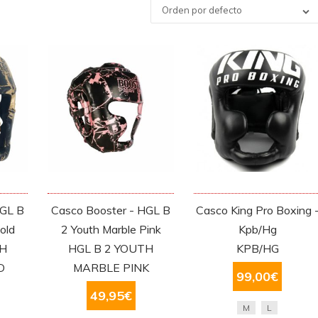
Orden por defecto
HGL B
Casco Booster - HGL B
Casco King Pro Boxing 
old
2 Youth Marble Pink
Kpb/Hg
TH
HGL B 2 YOUTH
KPB/HG
D
MARBLE PINK
99,00
€
49,95
€
M
L