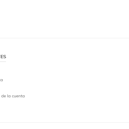
TES
ta
s
 de la cuenta