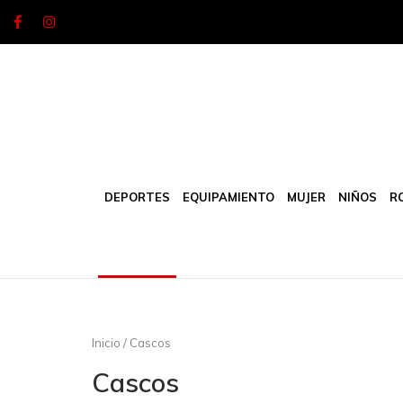
Skip
to
content
DEPORTES
EQUIPAMIENTO
MUJER
NIÑOS
R
Inicio
/ Cascos
Cascos