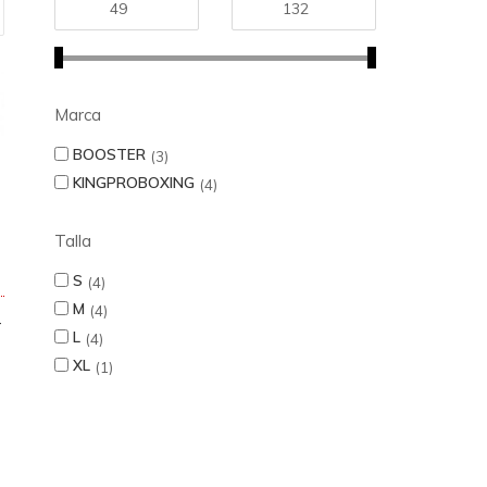
Marca
BOOSTER
3
KINGPROBOXING
4
Talla
S
4
M
4
-
L
4
XL
1