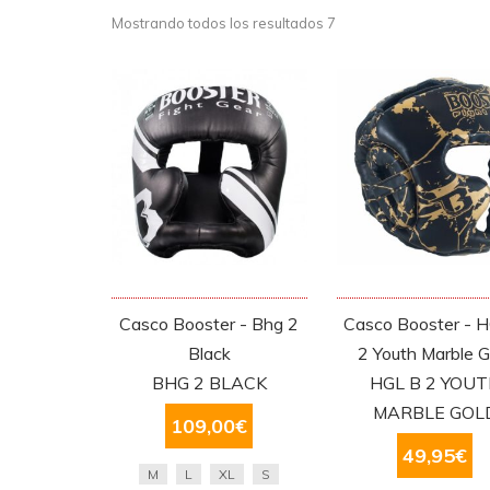
Mostrando todos los resultados 7
Casco Booster - Bhg 2
Casco Booster - 
Black
2 Youth Marble G
BHG 2 BLACK
HGL B 2 YOU
MARBLE GOL
109,00
€
49,95
€
M
L
XL
S