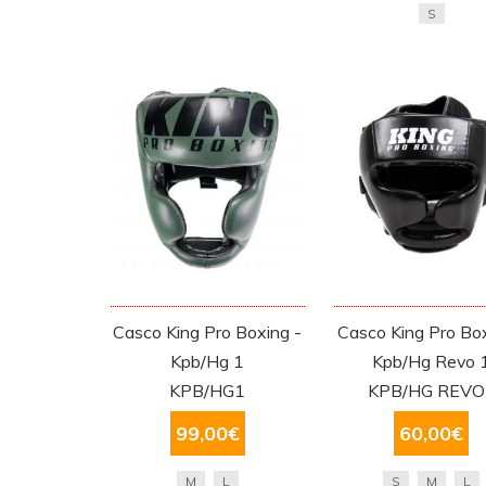
S
Casco King Pro Boxing -
Casco King Pro Box
Kpb/Hg 1
Kpb/Hg Revo 
KPB/HG1
KPB/HG REVO
99,00
€
60,00
€
M
L
S
M
L