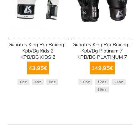
Guantes King Pro Boxing -
Guantes King Pro Boxing -
Kpb/Bg Kids 2
Kpb/Bg Platinum 7
KPB/BG KIDS 2
KPB/BG PLATINUM 7
43,95
€
149,95
€
8oz
4oz
6oz
10oz
12oz
14oz
16oz