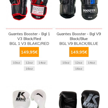
Guantes Booster - Bgl 1
Guantes Booster - Bgl V9
V3 Black/Red
Black/Blue
BGL 1 V3 BLAKC/RED
BGL V9 BLACK/BLUE
149,95
€
149,95
€
10oz
12oz
14oz
10oz
12oz
14oz
16oz
16oz