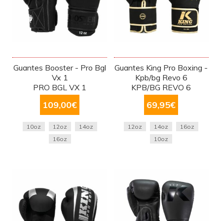
Guantes Booster - Pro Bgl
Guantes King Pro Boxing -
Vx 1
Kpb/bg Revo 6
PRO BGL VX 1
KPB/BG REVO 6
109,00
€
69,95
€
10oz
12oz
14oz
12oz
14oz
16oz
16oz
10oz