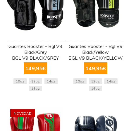
Guantes Booster - Bgl V9
Guantes Booster - Bgl V9
Black/Grey
Black/Yellow
BGL V9 BLACK/GREY
BGL V9 BLACK/YELLOW
149,95
€
149,95
€
10oz
12oz
14oz
10oz
12oz
14oz
16oz
16oz
NOVEDAD