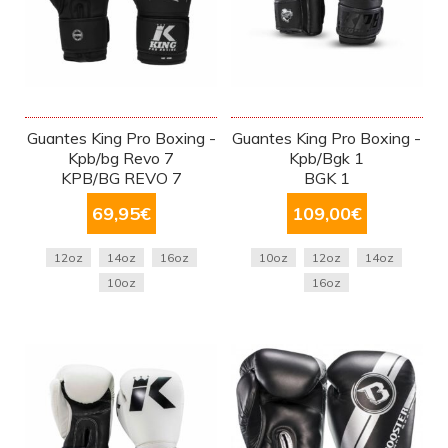
Guantes King Pro Boxing -
Guantes King Pro Boxing -
Kpb/bg Revo 7
Kpb/Bgk 1
KPB/BG REVO 7
BGK 1
69,95
€
109,00
€
12oz
14oz
16oz
10oz
12oz
14oz
10oz
16oz