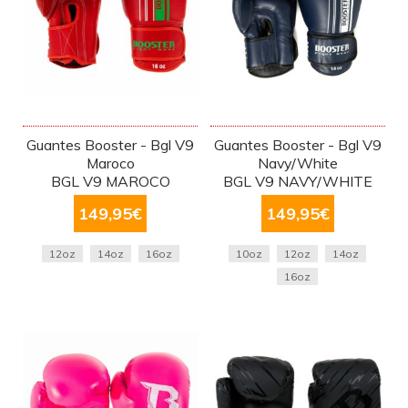
Guantes Booster - Bgl V9
Guantes Booster - Bgl V9
Maroco
Navy/White
BGL V9 MAROCO
BGL V9 NAVY/WHITE
149,95
€
149,95
€
12oz
14oz
16oz
10oz
12oz
14oz
16oz