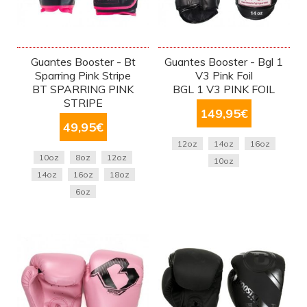
Guantes Booster - Bt
Guantes Booster - Bgl 1
Sparring Pink Stripe
V3 Pink Foil
BT SPARRING PINK
BGL 1 V3 PINK FOIL
STRIPE
149,95
€
49,95
€
12oz
14oz
16oz
10oz
8oz
12oz
10oz
14oz
16oz
18oz
6oz