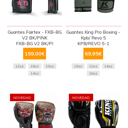
Guantes Fairtex - FXB-BG
Guantes King Pro Boxing -
V2 BK/PINK
Kpb/ Revo 5
FXB-BG V2 BK/PI
KPB/REVO 5-1
159,00
€
69,95
€
12oz
16oz
10oz
10oz
12oz
14oz
14oz
16oz
NOVEDAD
NOVEDAD