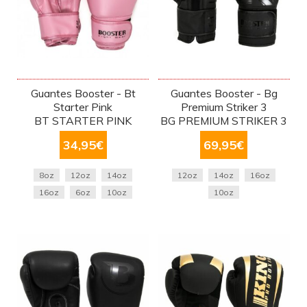
Guantes Booster - Bt
Guantes Booster - Bg
Starter Pink
Premium Striker 3
BT STARTER PINK
BG PREMIUM STRIKER 3
34,95
€
69,95
€
8oz
12oz
14oz
12oz
14oz
16oz
16oz
6oz
10oz
10oz