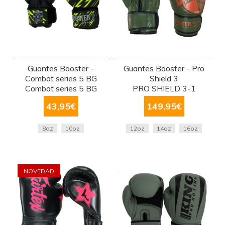
Guantes Booster -
Guantes Booster - Pro
Combat series 5 BG
Shield 3
Combat series 5 BG
PRO SHIELD 3-1
43,95
€
149,95
€
8oz
10oz
12oz
14oz
16oz
NOVEDAD