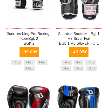
Guantes King Pro Boxing -
Guantes Booster - Bgl 1
Kpb/Bgk 2
V3 Silver Foil
BGK 2
BGL 1 V3 SILVER FOIL
109,00
€
149,95
€
10oz
12oz
14oz
10oz
8oz
12oz
16oz
14oz
16oz
18oz