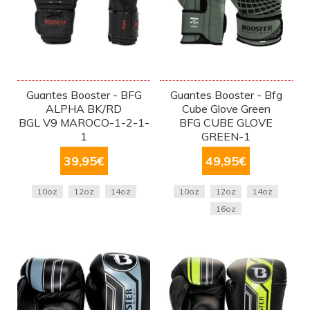
Guantes Booster - BFG
Guantes Booster - Bfg
ALPHA BK/RD
Cube Glove Green
BGL V9 MAROCO-1-2-1-
BFG CUBE GLOVE
1
GREEN-1
39,95
€
49,95
€
10oz
12oz
14oz
10oz
12oz
14oz
16oz