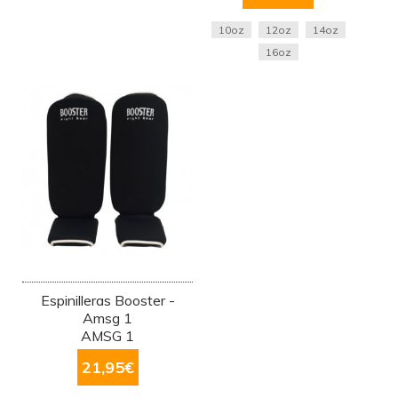
10oz
12oz
14oz
16oz
Espinilleras Booster -
Amsg 1
AMSG 1
21,95
€