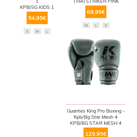
1
THAI STRIKER PINK
KPB/SG KIDS 1
69,95
€
54,95
€
M
L
S
S
M
L
Guantes King Pro Boxing -
Kpb/Bg Star Mesh 4
KPB/BG STAR MESH 4
129,95
€