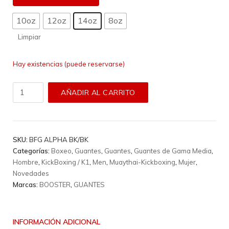
10oz
12oz
14oz
8oz
Limpiar
Hay existencias (puede reservarse)
Guantes
AÑADIR AL CARRITO
Booster
-
BFG
ALPHA
SKU:
BFG ALPHA BK/BK
BK/BLACK
Categorías:
Boxeo
,
Guantes
,
Guantes
,
Guantes de Gama Media
,
cantidad
Hombre
,
KickBoxing / K1
,
Men
,
Muaythai-Kickboxing
,
Mujer
,
Novedades
Marcas:
BOOSTER
,
GUANTES
INFORMACIÓN ADICIONAL