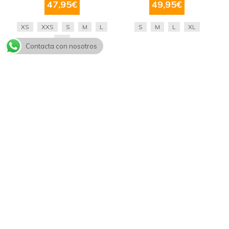
47,95
€
49,95
€
XS
XXS
S
M
L
S
M
L
XL
XL
Contacta con nosotros
NOVEDAD
NOVEDAD
Short King Pro Boxing -
Short King Pro Boxing -
Kpb Abstract 1
Kpb Abstract 2
KPB ABSTRACT 1
KPB ABSTRACT 2