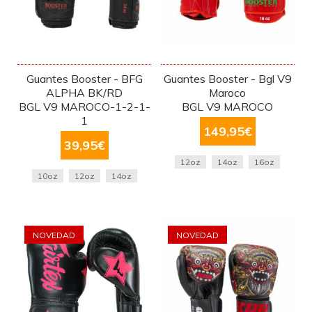
Guantes Booster - BFG
Guantes Booster - Bgl V9
ALPHA BK/RD
Maroco
BGL V9 MAROCO-1-2-1-
BGL V9 MAROCO
1
149,95
€
39,95
€
12oz
14oz
16oz
10oz
12oz
14oz
NOVEDAD
NOVEDAD