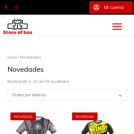
Mi cuenta
Skip
to
content
Inicio
/ Novedades
Novedades
Mostrando 1–16 de 59 resultados
Orden por defecto
NOVEDAD
NOVEDAD