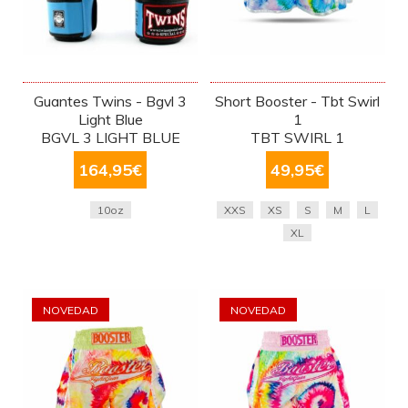
Guantes Twins - Bgvl 3
Short Booster - Tbt Swirl
Light Blue
1
BGVL 3 LIGHT BLUE
TBT SWIRL 1
164,95
€
49,95
€
10oz
XXS
XS
S
M
L
XL
NOVEDAD
NOVEDAD