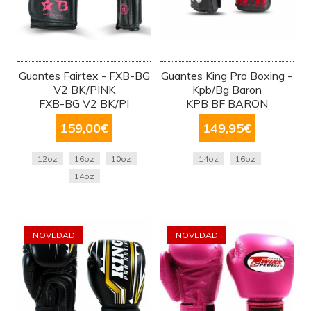
Guantes Fairtex - FXB-BG
Guantes King Pro Boxing -
V2 BK/PINK
Kpb/Bg Baron
FXB-BG V2 BK/PI
KPB BF BARON
159,00
€
149,95
€
12oz
16oz
10oz
14oz
16oz
14oz
NOVEDAD
NOVEDAD