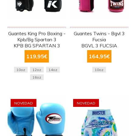
Guantes King Pro Boxing -
Guantes Twins - Bgvl 3
Kpb/Bg Spartan 3
Fucsia
KPB BG SPARTAN 3
BGVL 3 FUCSIA
119,95
€
164,95
€
10oz
12oz
14oz
10oz
16oz
NOVEDAD
NOVEDAD