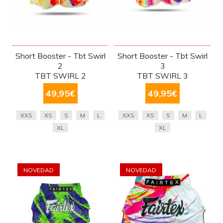
Short Booster - Tbt Swirl
Short Booster - Tbt Swirl
2
3
TBT SWIRL 2
TBT SWIRL 3
49,95
€
49,95
€
XXS
XS
S
M
L
XXS
XS
S
M
L
XL
XL
NOVEDAD
NOVEDAD