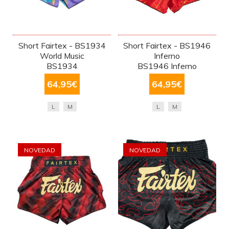
Short Fairtex - BS1934
Short Fairtex - BS1946
World Music
Inferno
BS1934
BS1946 Inferno
64,95
€
64,95
€
L
M
L
M
NOVEDAD
NOVEDAD