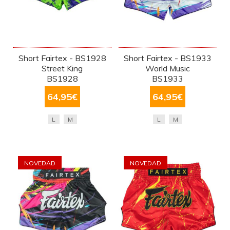
Short Fairtex - BS1928
Short Fairtex - BS1933
Street King
World Music
BS1928
BS1933
64,95
€
64,95
€
L
M
L
M
NOVEDAD
NOVEDAD