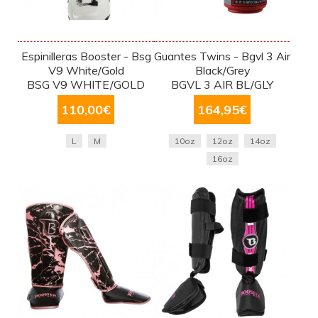
Espinilleras Booster - Bsg
Guantes Twins - Bgvl 3 Air
V9 White/Gold
Black/Grey
BSG V9 WHITE/GOLD
BGVL 3 AIR BL/GLY
110,00
€
164,95
€
L
M
10oz
12oz
14oz
16oz