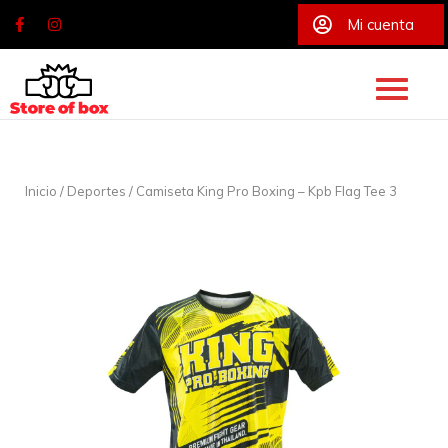
Mi cuenta
Skip
to
content
Inicio
/
Deportes
/ Camiseta King Pro Boxing – Kpb Flag Tee 3