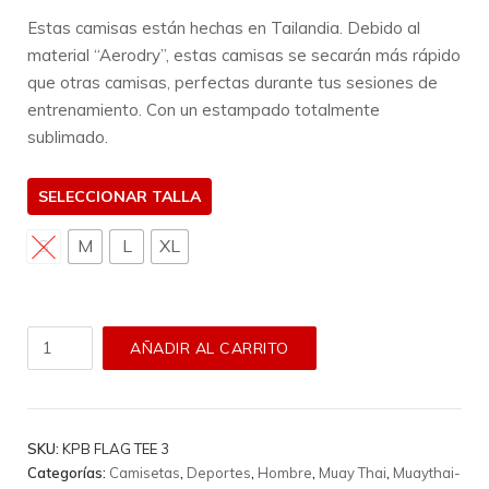
Estas camisas están hechas en Tailandia. Debido al
material “Aerodry”, estas camisas se secarán más rápido
que otras camisas, perfectas durante tus sesiones de
entrenamiento. Con un estampado totalmente
sublimado.
TALLA
S
M
L
XL
Camiseta
AÑADIR AL CARRITO
King
Pro
Boxing
-
SKU:
KPB FLAG TEE 3
Kpb
Categorías:
Camisetas
,
Deportes
,
Hombre
,
Muay Thai
,
Muaythai-
Flag