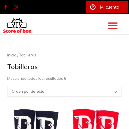
Mi cuenta
Skip
to
content
Inicio
/ Tobilleras
Tobilleras
Mostrando todos los resultados 6
Orden por defecto