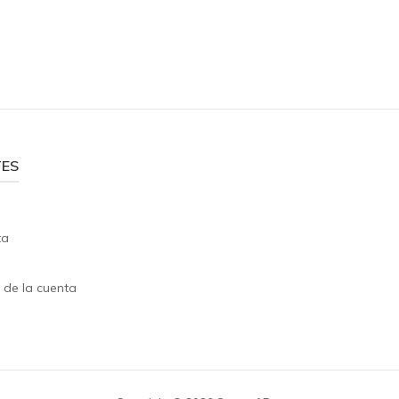
TES
ta
s
 de la cuenta