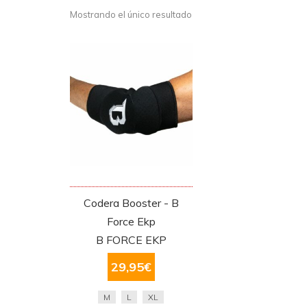
Mostrando el único resultado
Codera Booster - B
Force Ekp
B FORCE EKP
29,95
€
M
L
XL