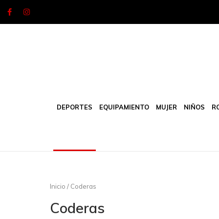
Skip
to
content
DEPORTES
EQUIPAMIENTO
MUJER
NIÑOS
R
Inicio
/ Coderas
Coderas