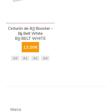
Cinturón de BJJ Booster -
Bjj Belt White
BJJ BELT WHITE
13,00
€
A3
A1
A2
A4
Marca