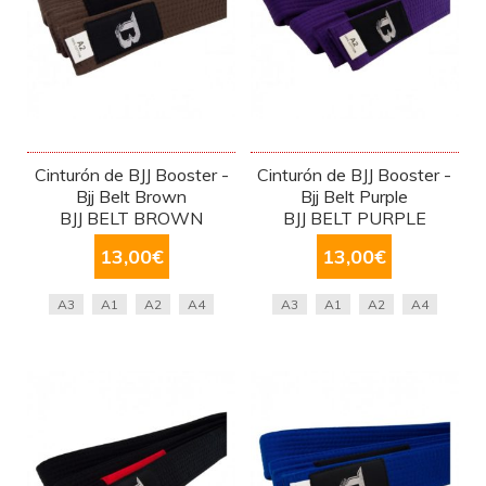
Cinturón de BJJ Booster -
Cinturón de BJJ Booster -
Bjj Belt Brown
Bjj Belt Purple
BJJ BELT BROWN
BJJ BELT PURPLE
13,00
€
13,00
€
A3
A1
A2
A4
A3
A1
A2
A4