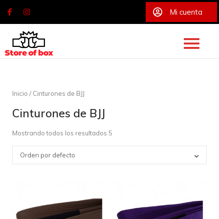
Mi cuenta
Skip
to
content
Inicio
/ Cinturones de BJJ
Cinturones de BJJ
Mostrando todos los resultados 5
Orden por defecto