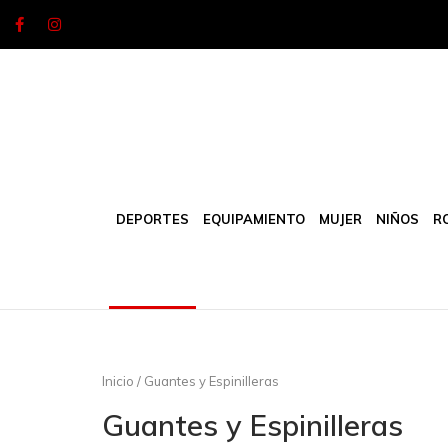
Skip
to
content
DEPORTES
EQUIPAMIENTO
MUJER
NIÑOS
R
Inicio
/ Guantes y Espinilleras
Guantes y Espinilleras