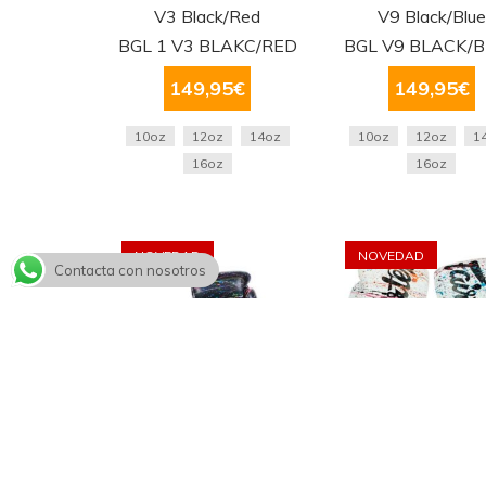
V3 Black/Red
V9 Black/Blue
BGL 1 V3 BLAKC/RED
BGL V9 BLACK/
149,95
€
149,95
€
10oz
12oz
14oz
10oz
12oz
1
16oz
16oz
NOVEDAD
NOVEDAD
Contacta con nosotros
Guantes Fairtex - Art
Guantes Fairtex -