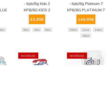
- Kpb/Bg Kids 2
- Kpb/Bg Platinum 7
BLUE
KPB/BG KIDS 2
KPB/BG PLATINUM 7
43,95
€
149,95
€
4oz
8oz
4oz
6oz
10oz
12oz
14oz
16oz
NOVEDAD
NOVEDAD
 Art
Guantes Fairtex - BGV1
Guantes Fairtex - BGV