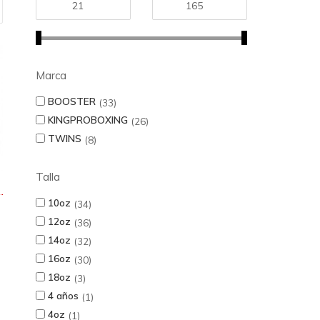
Marca
BOOSTER
33
KINGPROBOXING
26
TWINS
8
Talla
10oz
34
12oz
36
14oz
32
16oz
30
18oz
3
4 años
1
4oz
1