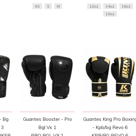
XS
S
M
12oz
14oz
16oz
10oz
- Bg
Guantes Booster - Pro
Guantes King Pro Boxin
 3
Bgl Vx 1
- Kpb/bg Revo 6
IKER
PRO BGL VX 1
KPB/BG REVO 6