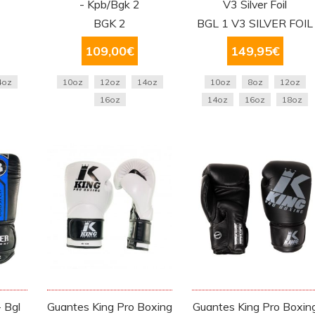
- Kpb/Bgk 2
V3 Silver Foil
BGK 2
BGL 1 V3 SILVER FOIL
109,00
€
149,95
€
4oz
10oz
12oz
14oz
10oz
8oz
12oz
16oz
14oz
16oz
18oz
 Bgl
Guantes King Pro Boxing
Guantes King Pro Boxin