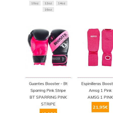
10oz
12oz
14oz
16oz
Guantes Booster - Bt
Espinilleras Boost
Sparring Pink Stripe
Amsg 1 Pink
BT SPARRING PINK
AMSG 1 PIN
STRIPE
21,95
€