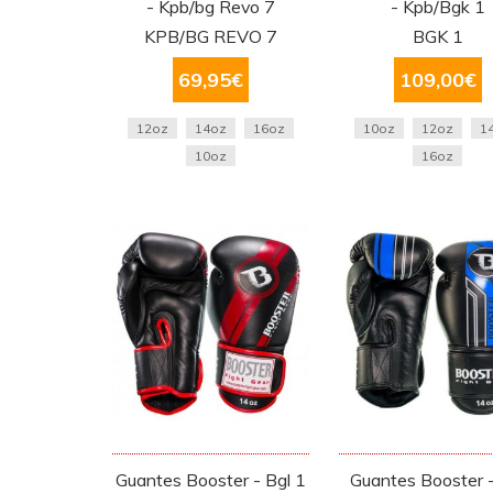
- Kpb/bg Revo 7
- Kpb/Bgk 1
KPB/BG REVO 7
BGK 1
69,95
€
109,00
€
12oz
14oz
16oz
10oz
12oz
1
10oz
16oz
Guantes Booster - Bgl 1
Guantes Booster -