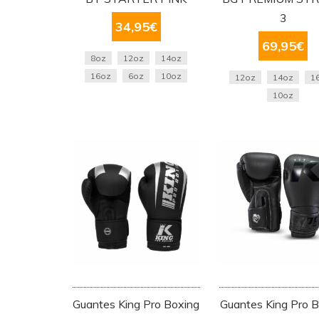
3
34,95
€
69,95
€
8oz
12oz
14oz
16oz
6oz
10oz
12oz
14oz
1
10oz
Guantes King Pro Boxing
Guantes King Pro 