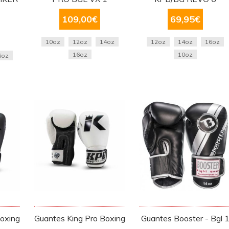
109,00
€
69,95
€
10oz
12oz
14oz
12oz
14oz
16oz
16oz
10oz
6oz
Boxing
Guantes King Pro Boxing
Guantes Booster - Bgl 