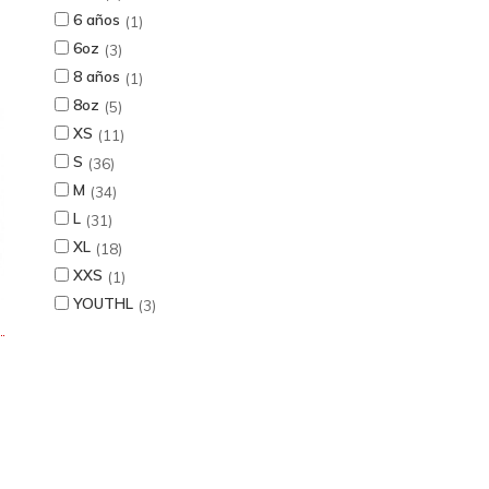
6 años
1
6oz
3
8 años
1
8oz
5
XS
11
S
36
M
34
L
31
XL
18
XXS
1
YOUTHL
3
1