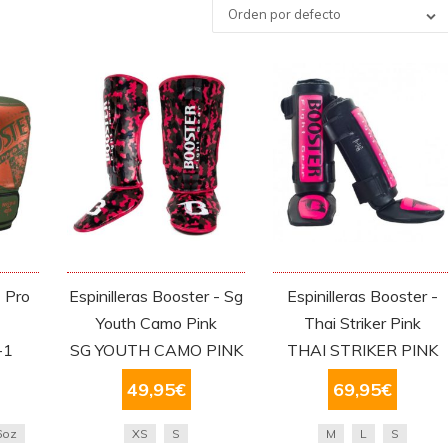
Orden por defecto
 Pro
Espinilleras Booster - Sg
Espinilleras Booster -
Youth Camo Pink
Thai Striker Pink
-1
SG YOUTH CAMO PINK
THAI STRIKER PINK
49,95
€
69,95
€
6oz
XS
S
M
L
S