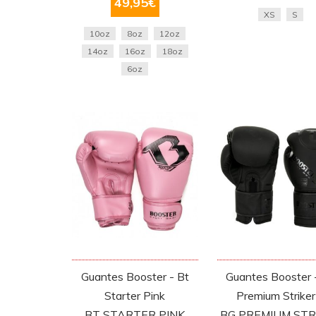
49,95
€
XS
S
10oz
8oz
12oz
14oz
16oz
18oz
6oz
Guantes Booster - Bt
Guantes Booster 
Starter Pink
Premium Striker
BT STARTER PINK
BG PREMIUM STR