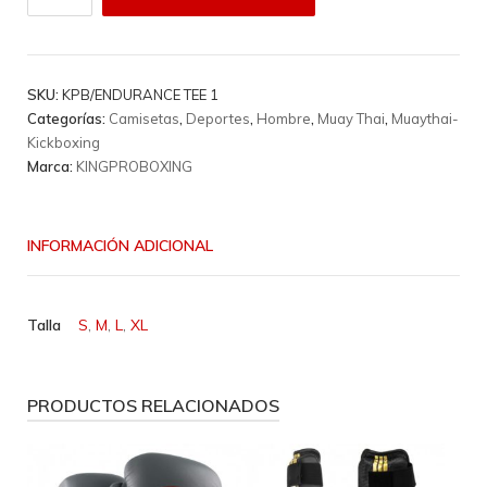
King
Pro
Boxing
-
SKU:
KPB/ENDURANCE TEE 1
Kpb/Endurance
Categorías:
Camisetas
,
Deportes
,
Hombre
,
Muay Thai
,
Muaythai-
Tee
Kickboxing
1
Marca:
KINGPROBOXING
cantidad
INFORMACIÓN ADICIONAL
Talla
S
,
M
,
L
,
XL
PRODUCTOS RELACIONADOS