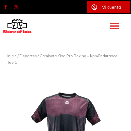
Mi cuenta
Skip
to
content
Inicio
/
Deportes
/ Camiseta King Pro Boxing – Kpb/Endurance
Tee 1