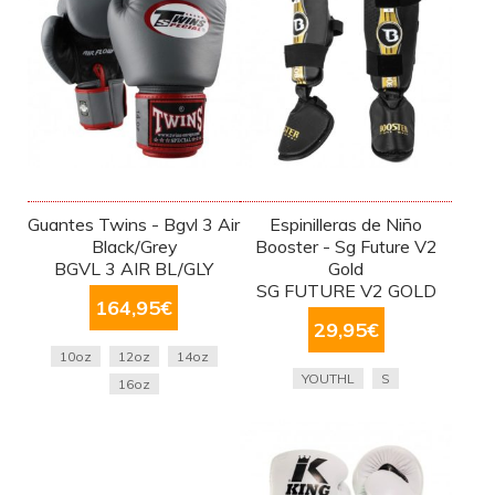
Guantes Twins - Bgvl 3 Air
Espinilleras de Niño
Black/Grey
Booster - Sg Future V2
BGVL 3 AIR BL/GLY
Gold
SG FUTURE V2 GOLD
164,95
€
29,95
€
10oz
12oz
14oz
YOUTHL
S
16oz