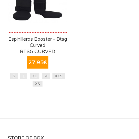
Espinilleras Booster - Btsg
Curved
BTSG CURVED
27,95
€
S
L
XL
M
XXS
XS
STORE OF BOX