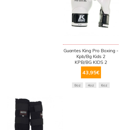
Guantes King Pro Boxing -
Kpb/Bg Kids 2
KPB/BG KIDS 2
43,95
€
8oz
4oz
6oz