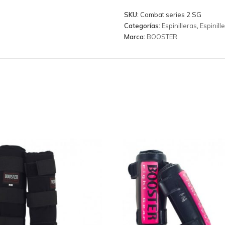
series
SKU:
Combat series 2 SG
2
Categorías:
Espinilleras
,
Espinil
SG
Marca:
BOOSTER
cantidad