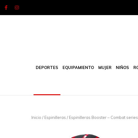
Skip
to
content
DEPORTES
EQUIPAMIENTO
MUJER
NIÑOS
R
Inicio
/
Espinilleras
/ Espinilleras Booster – Combat serie