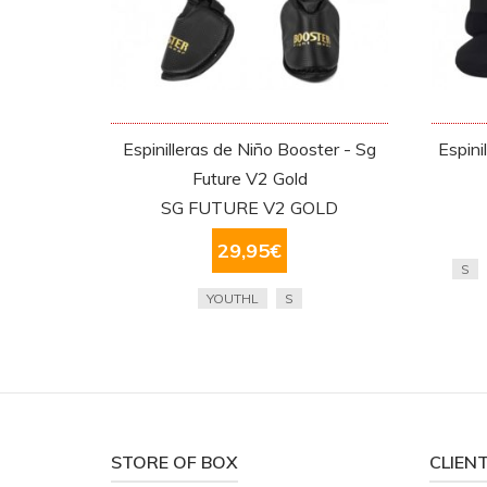
Espinilleras de Niño Booster - Sg
Espini
Future V2 Gold
SG FUTURE V2 GOLD
29,95
€
S
YOUTHL
S
STORE OF BOX
CLIEN