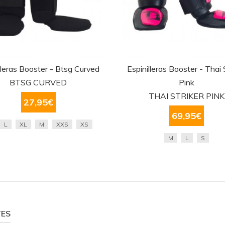
lleras Booster - Btsg Curved
Espinilleras Booster - Thai 
BTSG CURVED
Pink
THAI STRIKER PINK
27,95
€
69,95
€
L
XL
M
XXS
XS
M
L
S
TES