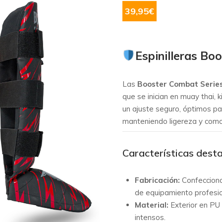
39,95
€
Espinilleras Bo
Las
Booster Combat Serie
que se inician en muay thai, 
un ajuste seguro, óptimos pa
manteniendo ligereza y com
Características dest
Fabricación:
Confecciona
de equipamiento profesio
Material:
Exterior en PU 
intensos.