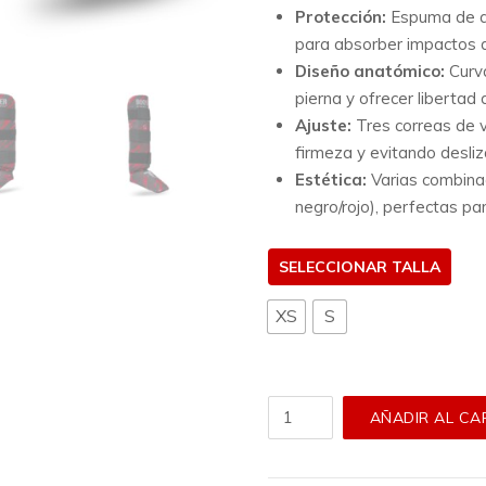
Protección:
Espuma de al
para absorber impactos d
Diseño anatómico:
Curva
pierna y ofrecer libertad
Ajuste:
Tres correas de v
firmeza y evitando desli
Estética:
Varias combinac
negro/rojo), perfectas para
TALLA
XS
S
Espinilleras
AÑADIR AL CA
Booster
-
Combat