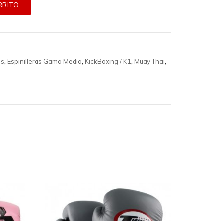
RRITO
as
,
Espinilleras Gama Media
,
KickBoxing / K1
,
Muay Thai
,