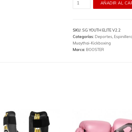
Espinilleras
AÑADIR AL CA
Booster
-
Sg
Youth
SKU:
SG YOUTH ELITE V2.2
Elite
Categorías:
Deportes
,
Espiniller
V2.2
Muaythai-Kickboxing
cantidad
Marca:
BOOSTER