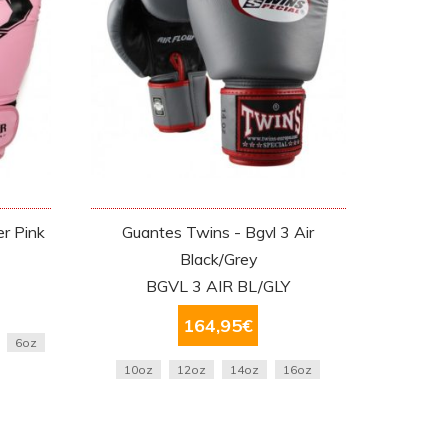
er Pink
Guantes Twins - Bgvl 3 Air
Black/Grey
BGVL 3 AIR BL/GLY
164,95
€
6oz
10oz
12oz
14oz
16oz