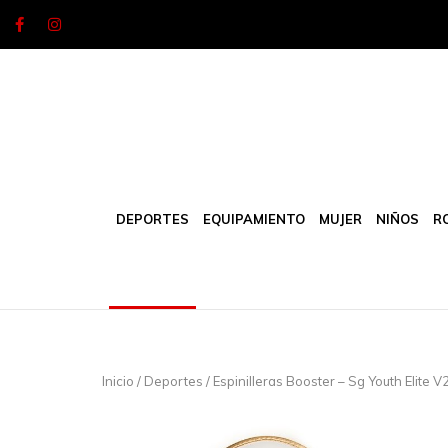
Skip
to
content
DEPORTES
EQUIPAMIENTO
MUJER
NIÑOS
R
Inicio
/
Deportes
/ Espinilleras Booster – Sg Youth Elite V