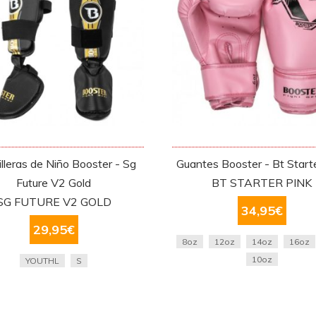
illeras de Niño Booster - Sg
Guantes Booster - Bt Start
Future V2 Gold
BT STARTER PINK
SG FUTURE V2 GOLD
34,95
€
29,95
€
8oz
12oz
14oz
16oz
10oz
YOUTHL
S