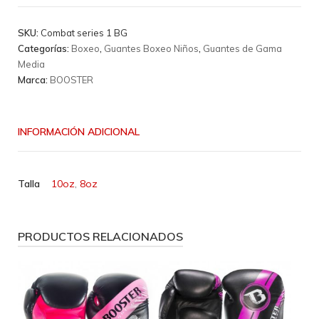
Combat
series
SKU:
Combat series 1 BG
1
Categorías:
Boxeo
,
Guantes Boxeo Niños
,
Guantes de Gama
BG
Media
cantidad
Marca:
BOOSTER
INFORMACIÓN ADICIONAL
Talla
10oz
,
8oz
PRODUCTOS RELACIONADOS