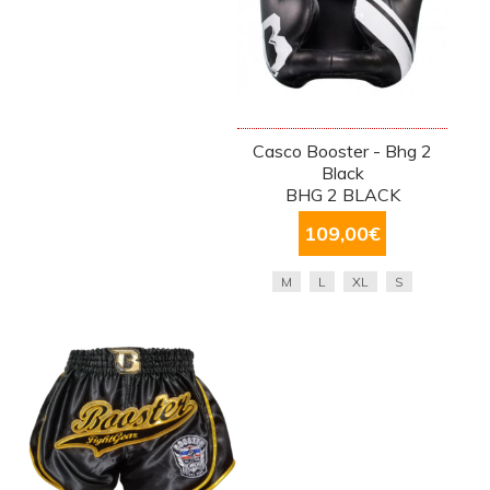
Casco Booster - Bhg 2
Black
BHG 2 BLACK
109,00
€
M
L
XL
S