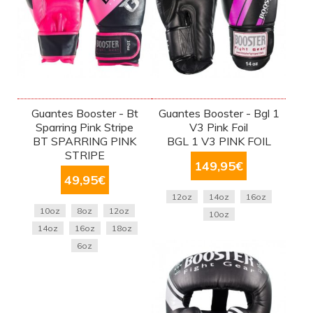
Guantes Booster - Bt
Guantes Booster - Bgl 1
Sparring Pink Stripe
V3 Pink Foil
BT SPARRING PINK
BGL 1 V3 PINK FOIL
STRIPE
149,95
€
49,95
€
12oz
14oz
16oz
10oz
8oz
12oz
10oz
14oz
16oz
18oz
6oz