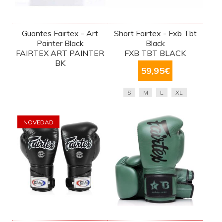
Guantes Fairtex - Art
Short Fairtex - Fxb Tbt
Painter Black
Black
FAIRTEX ART PAINTER
FXB TBT BLACK
BK
59,95
€
S
M
L
XL
NOVEDAD