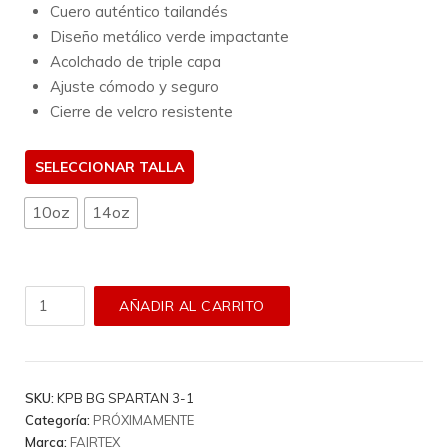
Cuero auténtico tailandés
Diseño metálico verde impactante
Acolchado de triple capa
Ajuste cómodo y seguro
Cierre de velcro resistente
TALLA
10oz
14oz
Guantes
AÑADIR AL CARRITO
Fairtex
-
Metallic
Boxing
SKU:
KPB BG SPARTAN 3-1
Gloves
Categoría:
PRÓXIMAMENTE
Green
Marca:
FAIRTEX