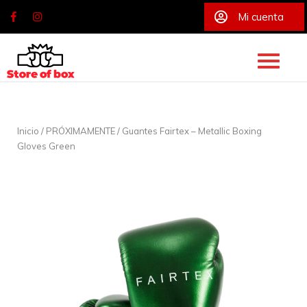
Mi cuenta
Skip
to
content
Inicio
/
PRÓXIMAMENTE
/ Guantes Fairtex – Metallic Boxing
Gloves Green