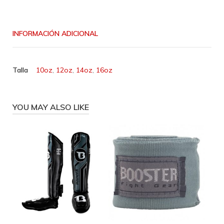
cantidad
INFORMACIÓN ADICIONAL
Talla
10oz
,
12oz
,
14oz
,
16oz
YOU MAY ALSO LIKE