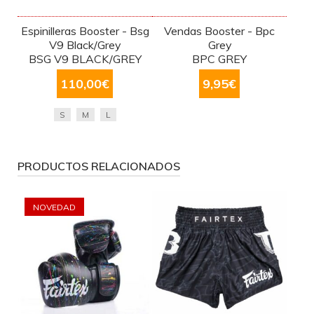
Espinilleras Booster - Bsg
Vendas Booster - Bpc
V9 Black/Grey
Grey
BSG V9 BLACK/GREY
BPC GREY
110,00
€
9,95
€
S
M
L
PRODUCTOS RELACIONADOS
NOVEDAD