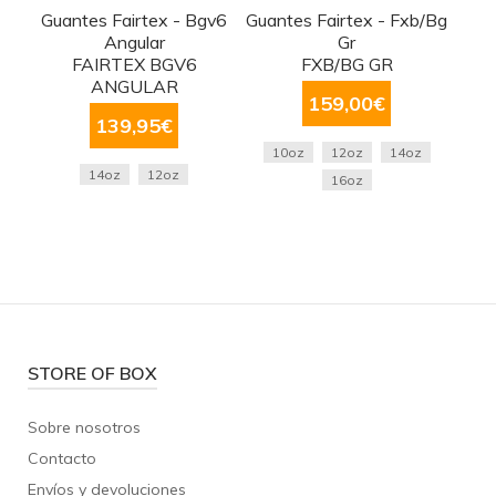
Guantes Fairtex - Bgv6
Guantes Fairtex - Fxb/Bg
Angular
Gr
FAIRTEX BGV6
FXB/BG GR
ANGULAR
159,00
€
139,95
€
10oz
12oz
14oz
14oz
12oz
16oz
STORE OF BOX
Sobre nosotros
Contacto
Envíos y devoluciones