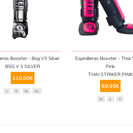
lleras Booster - Bsg V3 Silver
Espinilleras Booster - Thai 
BSG V 3 SILVER
Pink
THAI STRIKER PINK
110,00
€
69,95
€
L
S
M
XL
M
L
S