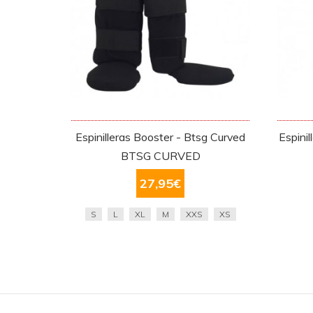
Espinilleras Booster - Btsg Curved
Espini
BTSG CURVED
27,95
€
S
L
XL
M
XXS
XS