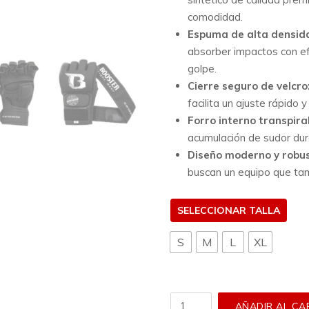
comodidad.
Espuma de alta densid
absorber impactos con ef
golpe.
Cierre seguro de velcro
facilita un ajuste rápido y
Forro interno transpira
acumulación de sudor dur
Diseño moderno y robus
buscan un equipo que tam
TALLA
S
M
L
XL
Guantillas
AÑADIR AL CA