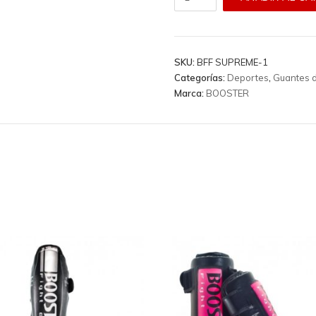
de
MMA
Booster
-
SKU:
BFF SUPREME-1
Bff
Categorías:
Deportes
,
Guantes 
Supreme
Marca:
BOOSTER
cantidad