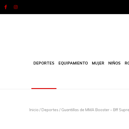
Skip
to
content
DEPORTES
EQUIPAMIENTO
MUJER
NIÑOS
R
Inicio
/
Deportes
/ Guantillas de MMA Booster – Bff Sup