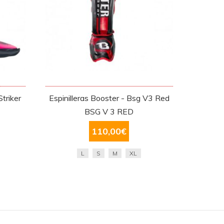
Striker
Espinilleras Booster - Bsg V3 Red
BSG V 3 RED
110,00
€
L
S
M
XL