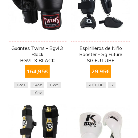
Guantes Twins - Bgvl 3
Espinilleras de Niño
Black
Booster - Sg Future
BGVL 3 BLACK
SG FUTURE
164,95
€
29,95
€
12oz
14oz
16oz
YOUTHL
S
10oz