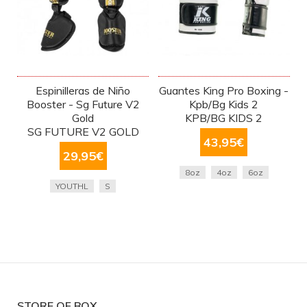
Espinilleras de Niño
Guantes King Pro Boxing -
Booster - Sg Future V2
Kpb/Bg Kids 2
Gold
KPB/BG KIDS 2
SG FUTURE V2 GOLD
43,95
€
29,95
€
8oz
4oz
6oz
YOUTHL
S
STORE OF BOX