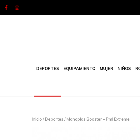
Skip
to
content
DEPORTES
EQUIPAMIENTO
MUJER
NIÑOS
R
Inicio
/
Deportes
/ Manoplas Booster – Pml Extreme