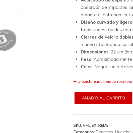
absorción de impactos, 
durante el entrenamiento
Diseño curvado y ligero
transiciones rápidas entre
Cierres de velcro doble
muñeca, facilitando su col
Dimensiones
:
22 cm (larg
Peso
:
Aproximadamente 1
Color
:
Negro con detalles
Hay existencias (puede reservar
AÑADIR AL CARRITO
SKU:
PML EXTREME
Categorías:
Deportes
,
Muaythai-