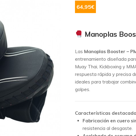
64,95
€
Manoplas Boos
Las
Manoplas Booster – P
entrenamiento diseñada par
Muay Thai, Kickboxing y MMA.
respuesta rápida y precisa d
ideales para trabajar combina
golpes.
Características destacad
Fabricación en cuero si
resistencia al desgaste.
Acolchado de espuma d