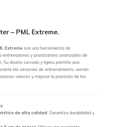
ter – PML Extreme.
ML Extreme
son una herramienta de
a entrenadores y practicantes avanzados de
 Su diseño curvado y ligero permite una
urante las sesiones de entrenamiento, siendo
ciones veloces y mejorar la precisión de los
as
:
ntético de alta calidad
:
Garantiza durabilidad y
e 5 cm de grosor
:
Ofrece una excelente