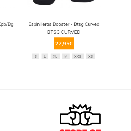
 Kpb/Bg
Espinilleras Booster - Btsg Curved
BTSG CURVED
27,95
€
S
L
XL
M
XXS
XS