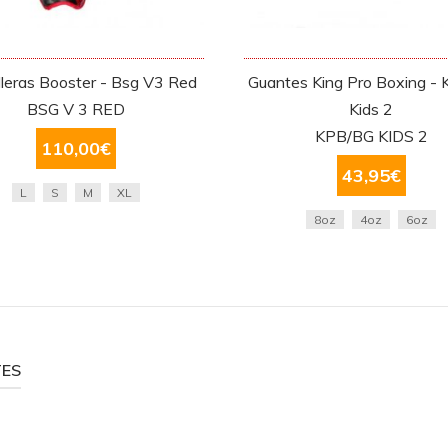
lleras Booster - Bsg V3 Red
Guantes King Pro Boxing -
BSG V 3 RED
Kids 2
KPB/BG KIDS 2
110,00
€
43,95
€
L
S
M
XL
8oz
4oz
6oz
TES