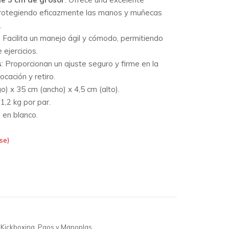
protegiendo eficazmente las manos y muñecas
.
:
Facilita un manejo ágil y cómodo, permitiendo
 ejercicios.
s
:
Proporcionan un ajuste seguro y firme en la
ocación y retiro.
o) x 35 cm (ancho) x 4,5 cm (alto).
,2 kg por par.
 en blanco.
se)
Kickboxing
,
Paos y Manoplas