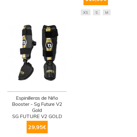
XS
S
M
Espinilleras de Niño
Booster - Sg Future V2
Gold
SG FUTURE V2 GOLD
29,95
€