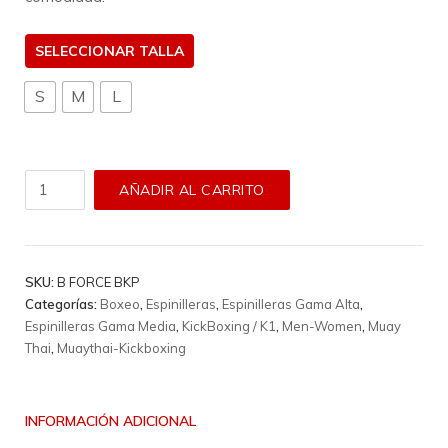
TALLA
S
M
L
Rodillera
AÑADIR AL CARRITO
Booster
-
B
Force
SKU:
B FORCE BKP
Bkp
Categorías:
Boxeo
,
Espinilleras
,
Espinilleras Gama Alta
,
cantidad
Espinilleras Gama Media
,
KickBoxing / K1
,
Men-Women
,
Muay
Thai
,
Muaythai-Kickboxing
INFORMACIÓN ADICIONAL