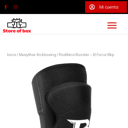
Mi cuenta
Skip
to
content
Inicio
/
Muaythai-Kickboxing
/ Rodillera Booster – B Force Bkp