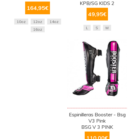
KPB/SG KIDS 2
164,95
€
49,95
€
10oz
12oz
14oz
L
S
M
16oz
Espinilleras Booster - Bsg
V3 Pink
BSG V 3 PINK
110,00
€