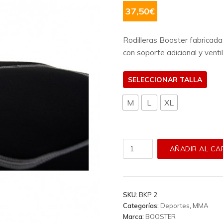
37,50
€
Rodilleras Booster fabricada
con soporte adicional y venti
TALLA
M
L
XL
Rodilleras
AÑADIR AL CA
Booster
-
Bkp
2
SKU:
BKP 2
cantidad
Categorías:
Deportes
,
MMA
Marca:
BOOSTER