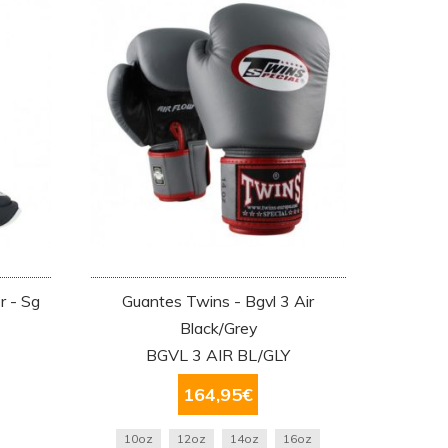
r - Sg
Guantes Twins - Bgvl 3 Air
Black/Grey
BGVL 3 AIR BL/GLY
164,95
€
10oz
12oz
14oz
16oz