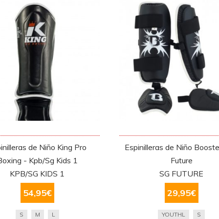
inilleras de Niño King Pro
Espinilleras de Niño Booste
Boxing - Kpb/Sg Kids 1
Future
KPB/SG KIDS 1
SG FUTURE
54,95
€
29,95
€
S
M
L
YOUTHL
S