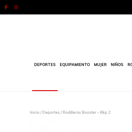
Skip
to
content
DEPORTES
EQUIPAMIENTO
MUJER
NIÑOS
R
Inicio
/
Deportes
/ Rodilleras Booster – Bkp 2