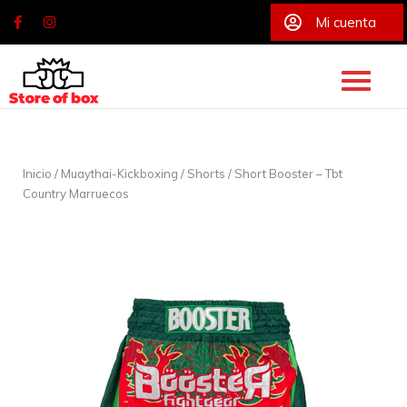
Mi cuenta
Skip
to
content
Inicio
/
Muaythai-Kickboxing
/
Shorts
/ Short Booster – Tbt
Country Marruecos