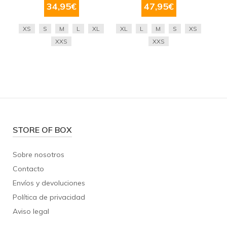
34,95
€
47,95
€
XS
S
M
L
XL
XL
L
M
S
XS
XXS
XXS
STORE OF BOX
Sobre nosotros
Contacto
Envíos y devoluciones
Política de privacidad
Aviso legal