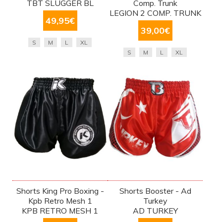
TBT SLUGGER BL
Comp. Trunk
LEGION 2 COMP. TRUNK
49,95
€
39,00
€
S
M
L
XL
S
M
L
XL
Shorts King Pro Boxing -
Shorts Booster - Ad
Kpb Retro Mesh 1
Turkey
KPB RETRO MESH 1
AD TURKEY