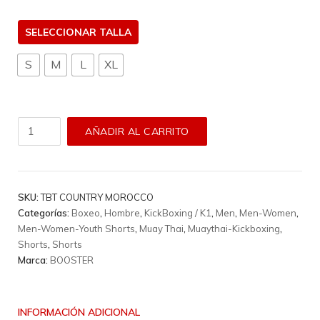
TALLA
S
M
L
XL
Short
AÑADIR AL CARRITO
Booster
-
Tbt
Country
SKU:
TBT COUNTRY MOROCCO
Marruecos
Categorías:
Boxeo
,
Hombre
,
KickBoxing / K1
,
Men
,
Men-Women
,
cantidad
Men-Women-Youth Shorts
,
Muay Thai
,
Muaythai-Kickboxing
,
Shorts
,
Shorts
Marca:
BOOSTER
INFORMACIÓN ADICIONAL