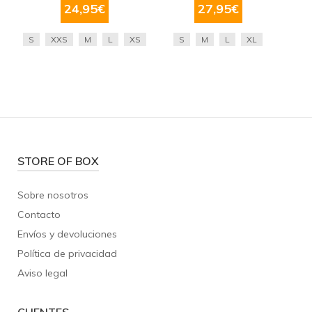
24,95
€
27,95
€
S
XXS
M
L
XS
S
M
L
XL
STORE OF BOX
Sobre nosotros
Contacto
Envíos y devoluciones
Política de privacidad
Aviso legal