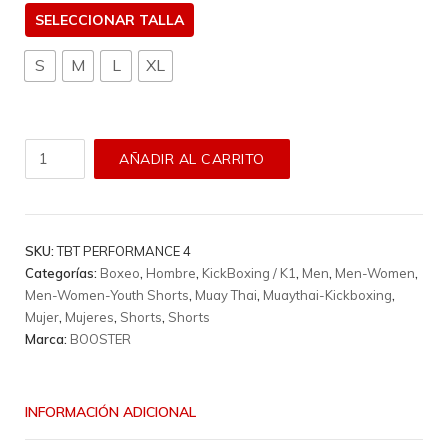
TALLA
S
M
L
XL
Short
AÑADIR AL CARRITO
Booster
-
Tbt
Performance
SKU:
TBT PERFORMANCE 4
4
Categorías:
Boxeo
,
Hombre
,
KickBoxing / K1
,
Men
,
Men-Women
,
cantidad
Men-Women-Youth Shorts
,
Muay Thai
,
Muaythai-Kickboxing
,
Mujer
,
Mujeres
,
Shorts
,
Shorts
Marca:
BOOSTER
INFORMACIÓN ADICIONAL