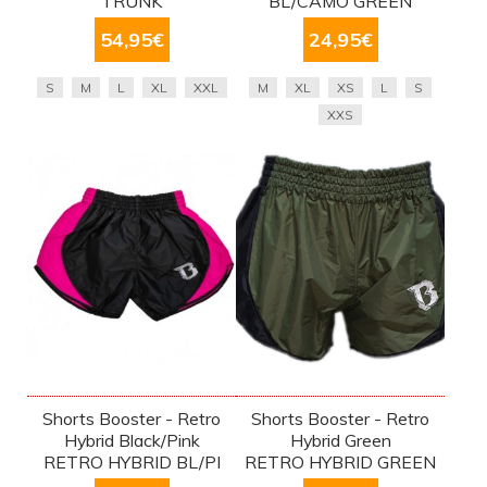
TRUNK
BL/CAMO GREEN
54,95
€
24,95
€
S
M
L
XL
XXL
M
XL
XS
L
S
XXS
Shorts Booster - Retro
Shorts Booster - Retro
Hybrid Black/Pink
Hybrid Green
RETRO HYBRID BL/PI
RETRO HYBRID GREEN