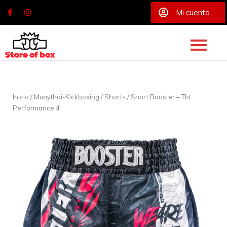
Mi cuenta
Skip
to
content
Inicio
/
Muaythai-Kickboxing
/
Shorts
/ Short Booster – Tbt
Performance 4