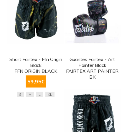
Short Fairtex - Ffn Origin
Guantes Fairtex - Art
Black
Painter Black
FFN ORIGIN BLACK
FAIRTEX ART PAINTER
BK
59,95
€
S
M
L
XL