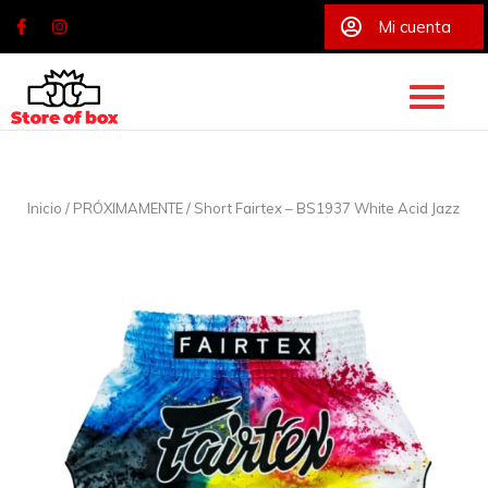
Mi cuenta
Skip
to
content
Inicio
/
PRÓXIMAMENTE
/ Short Fairtex – BS1937 White Acid Jazz