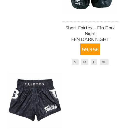
Short Fairtex - Ffn Dark
Night
FFN DARK NIGHT
59,95
€
S
M
L
XL