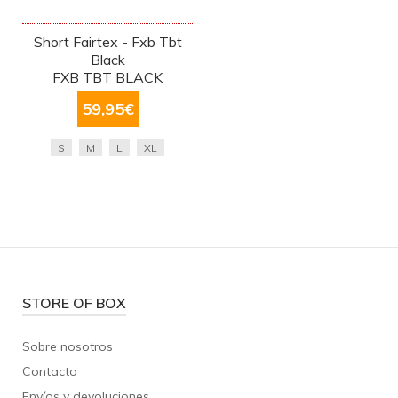
Short Fairtex - Fxb Tbt
Black
FXB TBT BLACK
59,95
€
S
M
L
XL
STORE OF BOX
Sobre nosotros
Contacto
Envíos y devoluciones