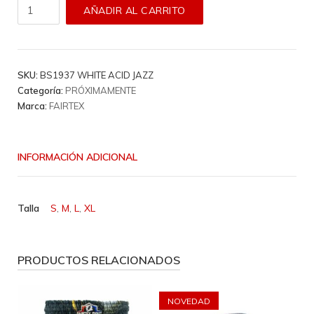
Short
AÑADIR AL CARRITO
Fairtex
-
BS1937
White
SKU:
BS1937 WHITE ACID JAZZ
Acid
Categoría:
PRÓXIMAMENTE
Jazz
Marca:
FAIRTEX
cantidad
INFORMACIÓN ADICIONAL
Talla
S
,
M
,
L
,
XL
PRODUCTOS RELACIONADOS
NOVEDAD