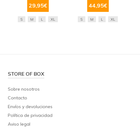
29,95
€
44,95
€
S
M
L
XL
S
M
L
XL
STORE OF BOX
Sobre nosotros
Contacto
Envíos y devoluciones
Política de privacidad
Aviso legal