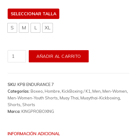
TALLA
S
M
L
XL
Short
AÑADIR AL CARRITO
King
Pro
Boxing
-
SKU:
KPB ENDURANCE 7
Endurance
Categorías:
Boxeo
,
Hombre
,
KickBoxing / K1
,
Men
,
Men-Women
,
7
Men-Women-Youth Shorts
,
Muay Thai
,
Muaythai-Kickboxing
,
cantidad
Shorts
,
Shorts
Marca:
KINGPROBOXING
INFORMACIÓN ADICIONAL