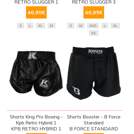
RETRO SLUGGER 1
RETRO SLUGGER 3
46,95
€
46,95
€
S
L
XL
M
S
M
XXS
L
XL
XS
Shorts King Pro Boxing -
Shorts Booster - B Force
Kpb Retro Hybrid 1
Standard
KPB RETRO HYBRID 1
B FORCE STANDARD