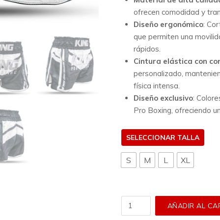
ofrecen comodidad y tran
Diseño ergonómico
:
Cor
que permiten una movili
rápidos.
Cintura elástica con co
personalizado, manteniend
física intensa.
Diseño exclusivo
:
Colore
Pro Boxing, ofreciendo u
TALLA
S
M
L
XL
Short
AÑADIR AL CA
King