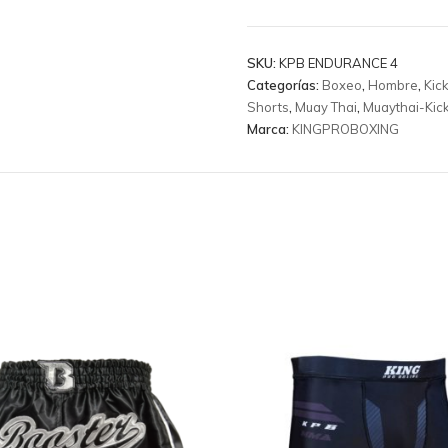
Pro
Boxing
-
SKU:
KPB ENDURANCE 4
Kpb/Endurance
Categorías:
Boxeo
,
Hombre
,
Kic
4
Shorts
,
Muay Thai
,
Muaythai-Kic
cantidad
Marca:
KINGPROBOXING