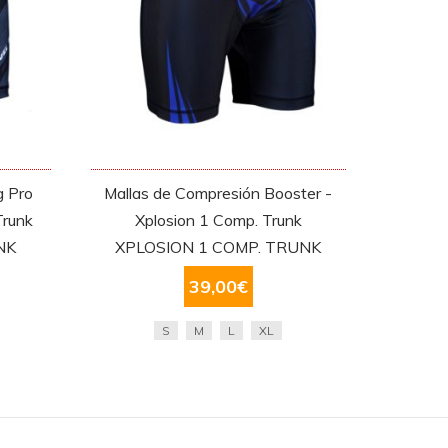
g Pro
Mallas de Compresión Booster -
Trunk
Xplosion 1 Comp. Trunk
NK
XPLOSION 1 COMP. TRUNK
39,00
€
S
M
L
XL