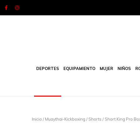
Skip
to
content
DEPORTES
EQUIPAMIENTO
MUJER
NIÑOS
R
Inicio
/
Muaythai-Kickboxing
/
Shorts
/ Short King Pro Bo