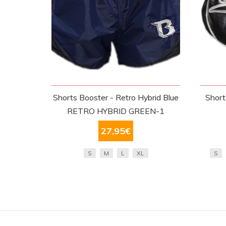
Shorts Booster - Retro Hybrid Blue
Short
RETRO HYBRID GREEN-1
27,95
€
S
M
L
XL
S