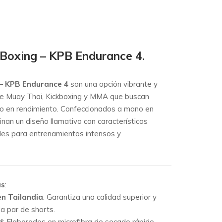
 Boxing – KPB Endurance 4.
 – KPB Endurance 4
son una opción vibrante y
 de Muay Thai, Kickboxing y MMA que buscan
o en rendimiento.
Confeccionados a mano en
nan un diseño llamativo con características
eales para entrenamientos intensos y
as
:
en Tailandia
:
Garantiza una calidad superior y
da par de shorts.
d
:
Elaborados en microfibra de secado rápido,