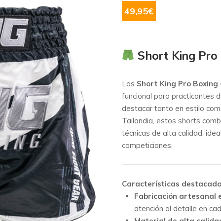
49,95
€
Short King Pro
Los
Short King Pro Boxing
funcional para practicantes
destacar tanto en estilo com
Tailandia, estos shorts combi
técnicas de alta calidad, id
competiciones.
Características destacad
Fabricación artesanal 
atención al detalle en ca
Material de alta calida