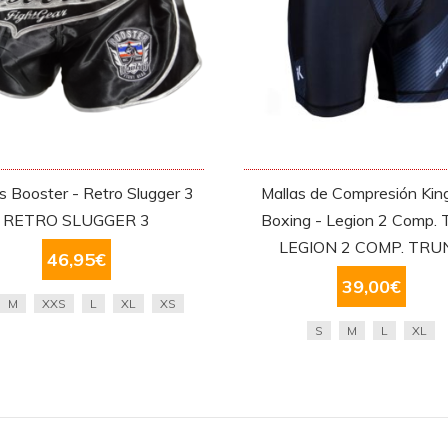
s Booster - Retro Slugger 3
Mallas de Compresión Kin
RETRO SLUGGER 3
Boxing - Legion 2 Comp. 
LEGION 2 COMP. TRU
46,95
€
39,00
€
M
XXS
L
XL
XS
S
M
L
XL