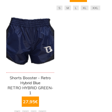
S
M
L
XL
XXL
Shorts Booster - Retro
Hybrid Blue
RETRO HYBRID GREEN-
1
27,95
€