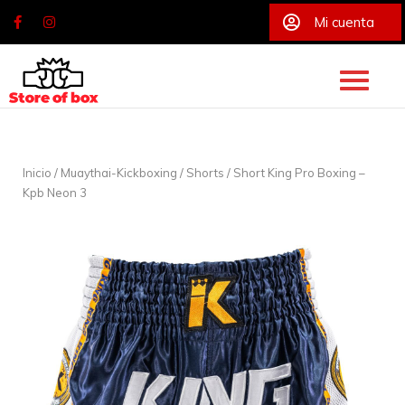
Mi cuenta
Skip
to
content
Inicio
/
Muaythai-Kickboxing
/
Shorts
/ Short King Pro Boxing –
Kpb Neon 3