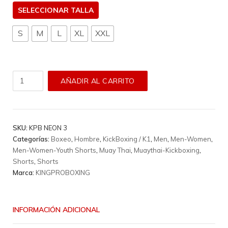
TALLA
S
M
L
XL
XXL
Short
AÑADIR AL CARRITO
King
Pro
Boxing
-
SKU:
KPB NEON 3
Kpb
Categorías:
Boxeo
,
Hombre
,
KickBoxing / K1
,
Men
,
Men-Women
,
Neon
Men-Women-Youth Shorts
,
Muay Thai
,
Muaythai-Kickboxing
,
3
Shorts
,
Shorts
cantidad
Marca:
KINGPROBOXING
INFORMACIÓN ADICIONAL