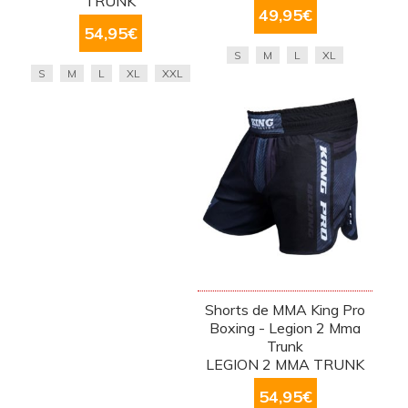
TRUNK
49,95
€
54,95
€
S
M
L
XL
S
M
L
XL
XXL
Shorts de MMA King Pro
Boxing - Legion 2 Mma
Trunk
LEGION 2 MMA TRUNK
54,95
€