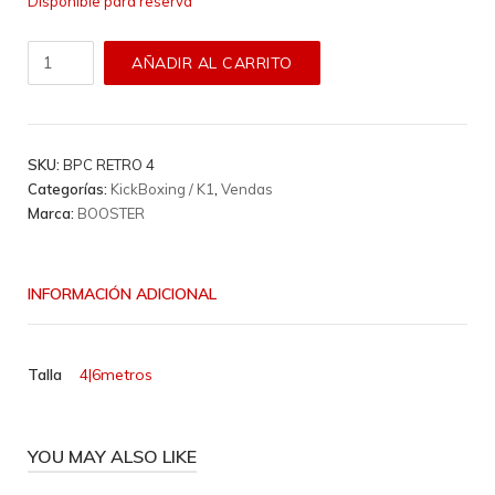
Disponible para reserva
Vendas
AÑADIR AL CARRITO
Booster
-
Bpc
Retro
SKU:
BPC RETRO 4
4
Categorías:
KickBoxing / K1
,
Vendas
cantidad
Marca:
BOOSTER
INFORMACIÓN ADICIONAL
Talla
4|6metros
YOU MAY ALSO LIKE