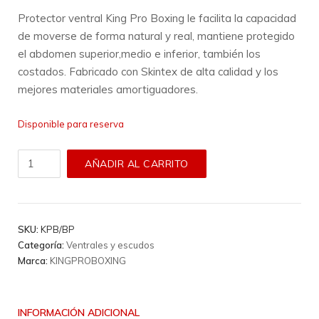
Protector ventral King Pro Boxing le facilita la capacidad
de moverse de forma natural y real, mantiene protegido
el abdomen superior,medio e inferior, también los
costados. Fabricado con Skintex de alta calidad y los
mejores materiales amortiguadores.
Disponible para reserva
Ventral
AÑADIR AL CARRITO
King
Pro
Boxing
-
SKU:
KPB/BP
Kpb/Bp
Categoría:
Ventrales y escudos
cantidad
Marca:
KINGPROBOXING
INFORMACIÓN ADICIONAL