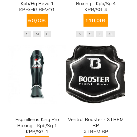
Kpb/Hg Revo 1
Boxing - Kpb/Sg 4
KPB/HG REVO1
KPB/SG-4
60,00
€
110,00
€
S
M
L
M
S
L
XL
Espinilleras King Pro
Ventral Booster - XTREM
Boxing - Kpb/Sg 1
BP
KPB/SG-1
XTREM BP