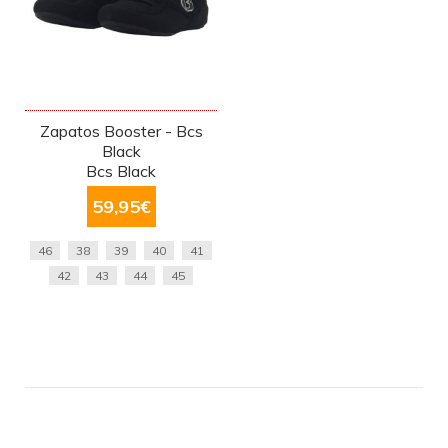
Zapatos Booster - Bcs
Black
Bcs Black
59,95
€
46
38
39
40
41
42
43
44
45