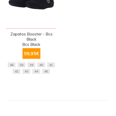
Zapatos Booster - Bcs
Black
Bcs Black
59,95
€
46
38
39
40
41
42
43
44
45