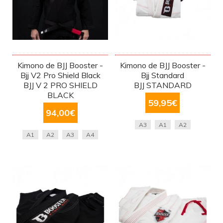
Kimono de BJJ Booster -
Kimono de BJJ Booster -
Bjj V2 Pro Shield Black
Bjj Standard
BJJ V 2 PRO SHIELD
BJJ STANDARD
BLACK
59,95
€
94,00
€
A3
A1
A2
A1
A2
A3
A4