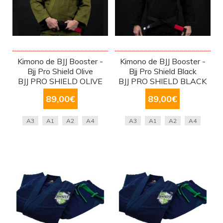
Kimono de BJJ Booster -
Kimono de BJJ Booster -
Bjj Pro Shield Olive
Bjj Pro Shield Black
BJJ PRO SHIELD OLIVE
BJJ PRO SHIELD BLACK
89,00
€
89,00
€
A3
A1
A2
A4
A3
A1
A2
A4