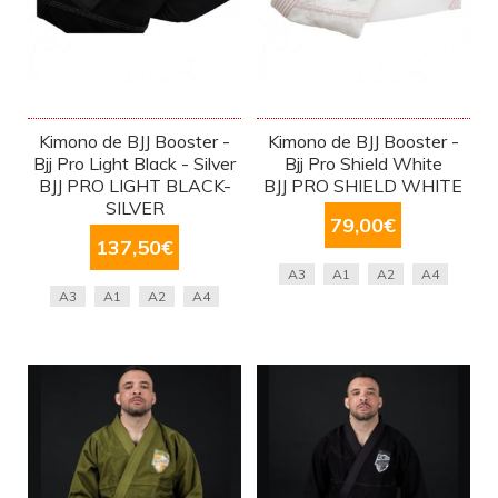
Kimono de BJJ Booster -
Kimono de BJJ Booster -
Bjj Pro Light Black - Silver
Bjj Pro Shield White
BJJ PRO LIGHT BLACK-
BJJ PRO SHIELD WHITE
SILVER
79,00
€
137,50
€
A3
A1
A2
A4
A3
A1
A2
A4