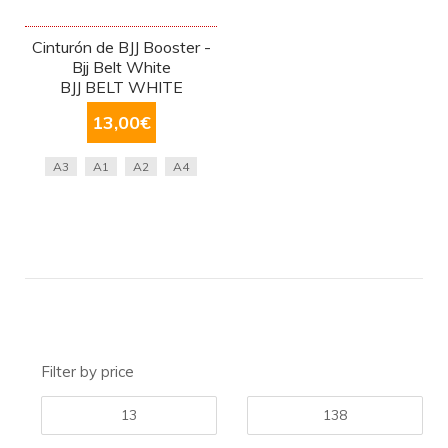
Cinturón de BJJ Booster -
Bjj Belt White
BJJ BELT WHITE
13,00
€
A3
A1
A2
A4
Filter by price