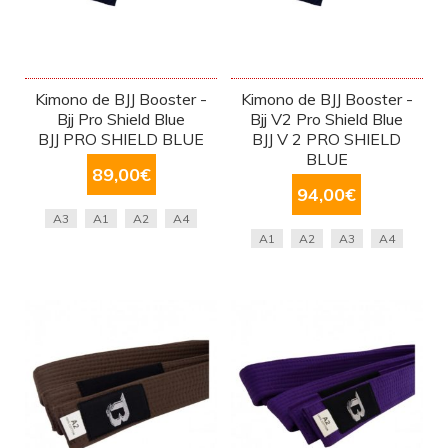
Kimono de BJJ Booster -
Kimono de BJJ Booster -
Bjj Pro Shield Blue
Bjj V2 Pro Shield Blue
BJJ PRO SHIELD BLUE
BJJ V 2 PRO SHIELD
BLUE
89,00
€
94,00
€
A3
A1
A2
A4
A1
A2
A3
A4