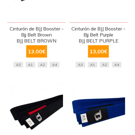
Cinturón de BJJ Booster -
Cinturón de BJJ Booster -
Bjj Belt Brown
Bjj Belt Purple
BJJ BELT BROWN
BJJ BELT PURPLE
13,00
€
13,00
€
A3
A1
A2
A4
A3
A1
A2
A4