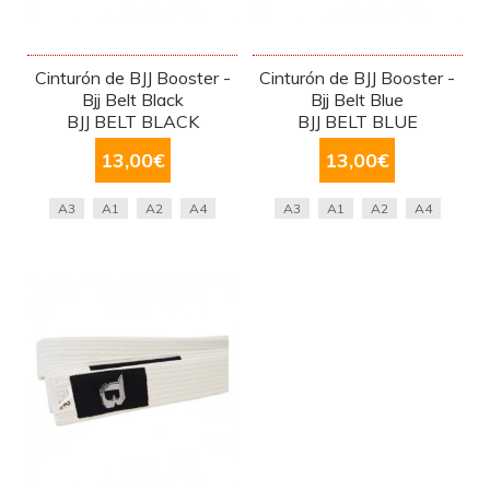
Cinturón de BJJ Booster -
Cinturón de BJJ Booster -
Bjj Belt Black
Bjj Belt Blue
BJJ BELT BLACK
BJJ BELT BLUE
13,00
€
13,00
€
A3
A1
A2
A4
A3
A1
A2
A4