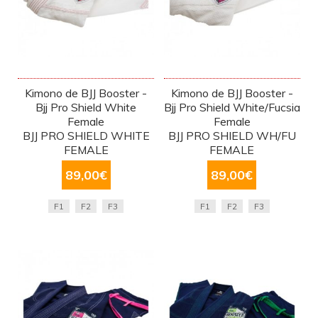
Kimono de BJJ Booster -
Kimono de BJJ Booster -
Bjj Pro Shield White
Bjj Pro Shield White/Fucsia
Female
Female
BJJ PRO SHIELD WHITE
BJJ PRO SHIELD WH/FU
FEMALE
FEMALE
89,00
€
89,00
€
F1
F2
F3
F1
F2
F3