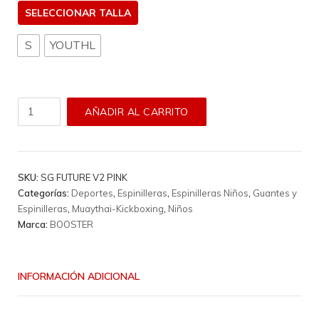
TALLA
S
YOUTHL
Espinilleras
AÑADIR AL CARRITO
de
Niño
Booster
-
SKU:
SG FUTURE V2 PINK
Sg
Categorías:
Deportes
,
Espinilleras
,
Espinilleras Niños
,
Guantes y
Future
Espinilleras
,
Muaythai-Kickboxing
,
Niños
V2
Marca:
BOOSTER
Pink
cantidad
INFORMACIÓN ADICIONAL