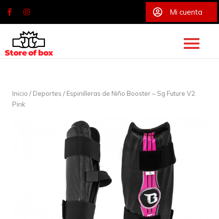
Mi cuenta
Skip
to
content
Inicio
/
Deportes
/ Espinilleras de Niño Booster – Sg Future V2
Pink