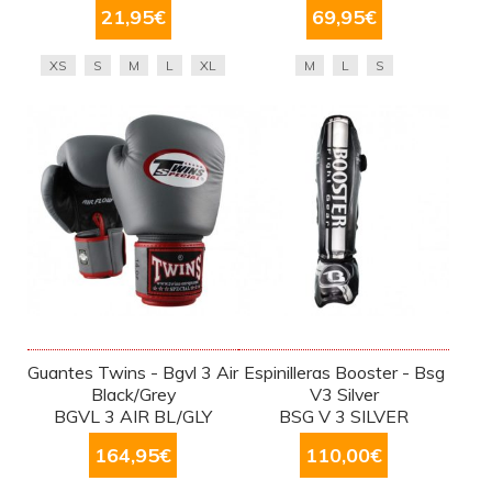
21,95
€
69,95
€
XS
S
M
L
XL
M
L
S
Guantes Twins - Bgvl 3 Air
Espinilleras Booster - Bsg
Black/Grey
V3 Silver
BGVL 3 AIR BL/GLY
BSG V 3 SILVER
164,95
€
110,00
€