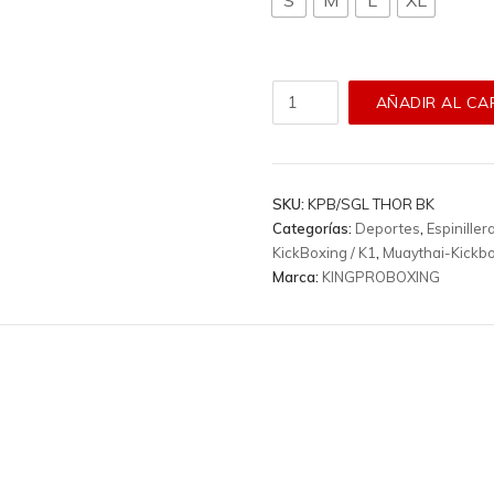
Espinilleras
AÑADIR AL CA
King
Pro
Boxing
-
SKU:
KPB/SGL THOR BK
Kpb/Sgl
Categorías:
Deportes
,
Espiniller
Thor
KickBoxing / K1
,
Muaythai-Kickb
Bk
Marca:
KINGPROBOXING
cantidad