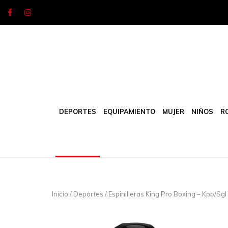
Skip
to
content
DEPORTES
EQUIPAMIENTO
MUJER
NIÑOS
R
Inicio
/
Deportes
/ Espinilleras King Pro Boxing – Kpb/Sgl