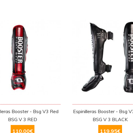
lleras Booster - Bsg V3 Red
Espinilleras Booster - Bsg V
BSG V 3 RED
BSG V 3 BLACK
110,00
€
119,95
€