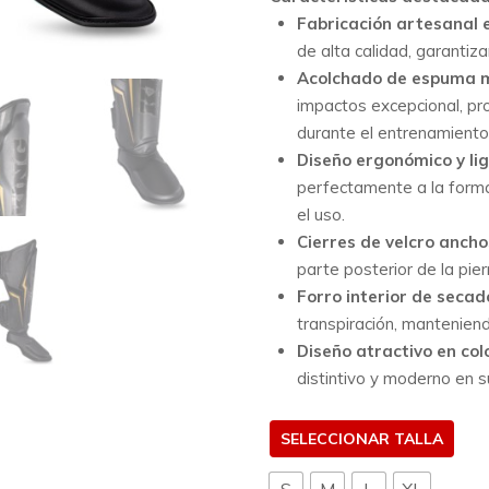
Fabricación artesanal e
de alta calidad, garantiza
Acolchado de espuma m
impactos excepcional, pro
durante el entrenamiento
Diseño ergonómico y lig
perfectamente a la forma
el uso.
Cierres de velcro anchos
parte posterior de la piern
Forro interior de secad
transpiración, manteniend
Diseño atractivo en col
distintivo y moderno en 
TALLA
S
M
L
XL