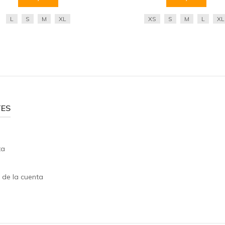
L
S
M
XL
XS
S
M
L
XL
TES
ta
s
 de la cuenta