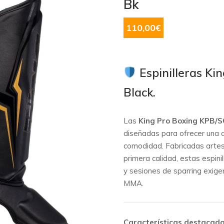
Bk
110,00
€
Espinilleras Ki
Black.
Las
King Pro Boxing KPB/
diseñadas para ofrecer una c
comodidad.
Fabricadas artes
primera calidad, estas espini
y sesiones de sparring exige
MMA.
Características destacada