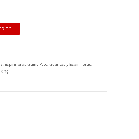
RRITO
as
,
Espinilleras Gama Alta
,
Guantes y Espinilleras
,
oxing