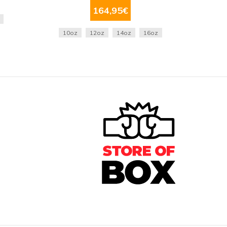
164,95
€
10oz
12oz
14oz
16oz