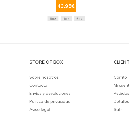
43,95
€
8oz
4oz
6oz
STORE OF BOX
CLIEN
Sobre nosotros
Carrito
Contacto
Mi cuen
Envíos y devoluciones
Pedido
Política de privacidad
Detalles
Aviso legal
Salir