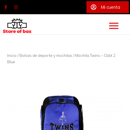
Mi cuenta
Skip
to
content
Inicio
/
Bolsas de deporte y mochilas
/ Mochila Twins – Cbbt 2
Blue