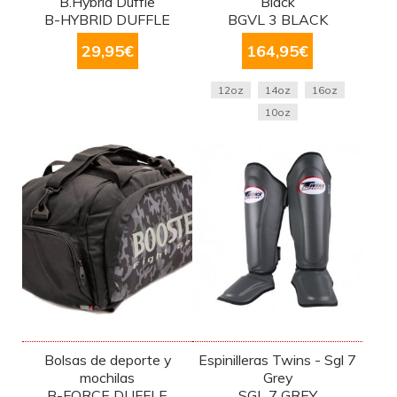
B.Hybrid Duffle
Black
B-HYBRID DUFFLE
BGVL 3 BLACK
29,95
€
164,95
€
12oz
14oz
16oz
10oz
Bolsas de deporte y
Espinilleras Twins - Sgl 7
mochilas
Grey
B-FORCE DUFFLE
SGL 7 GREY