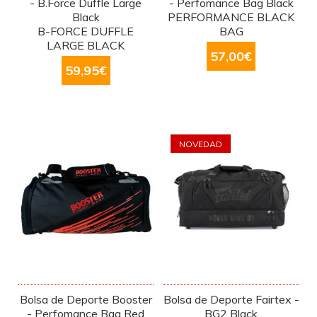
- B.Force Duffle Large
- Perfomance Bag Black
Black
PERFORMANCE BLACK
B-FORCE DUFFLE
BAG
LARGE BLACK
57,00
€
59,95
€
NOVEDAD
Bolsa de Deporte Booster
Bolsa de Deporte Fairtex -
- Perfomance Bag Red
BG2 Black