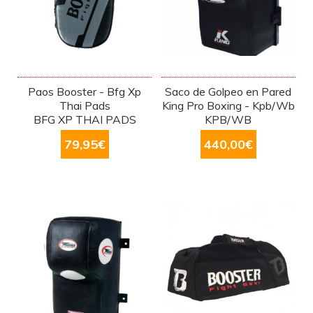
Paos Booster - Bfg Xp
Saco de Golpeo en Pared
Thai Pads
King Pro Boxing - Kpb/Wb
BFG XP THAI PADS
KPB/WB
79,95
€
440,00
€