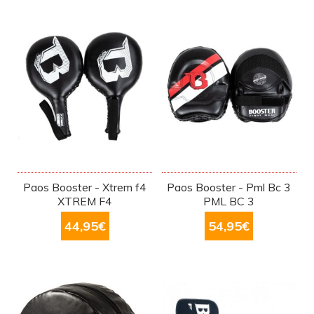
Paos Booster - Xtrem f4
Paos Booster - Pml Bc 3
XTREM F4
PML BC 3
44,95
€
54,95
€