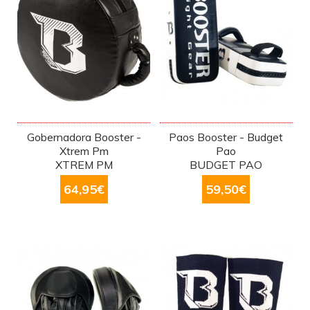
Gobernadora Booster -
Paos Booster - Budget
Xtrem Pm
Pao
XTREM PM
BUDGET PAO
64,95
€
59,50
€