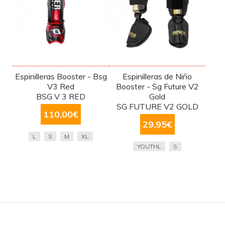
Espinilleras Booster - Bsg
Espinilleras de Niño
V3 Red
Booster - Sg Future V2
BSG V 3 RED
Gold
SG FUTURE V2 GOLD
110,00
€
29,95
€
L
S
M
XL
YOUTHL
S