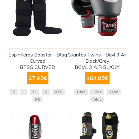
Espinilleras Booster - Btsg
Guantes Twins - Bgvl 3 Air
Curved
Black/Grey
BTSG CURVED
BGVL 3 AIR BL/GLY
27,95
€
164,95
€
S
L
XL
M
XXS
10oz
12oz
14oz
XS
16oz