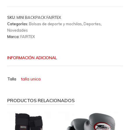
Deporte
Fairtex
-
SKU:
MINI BACKPACK FAIRTEX
Mini
Categorías:
Bolsas de deporte y mochilas
,
Deportes
,
Backpack
Novedades
Matcha
Marca:
FAIRTEX
cantidad
INFORMACIÓN ADICIONAL
Talla
talla unica
PRODUCTOS RELACIONADOS