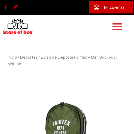
Mi cuenta
Skip
to
content
Inicio
/
Deportes
/ Bolsa de Deporte Fairtex – Mini Backpack
Matcha