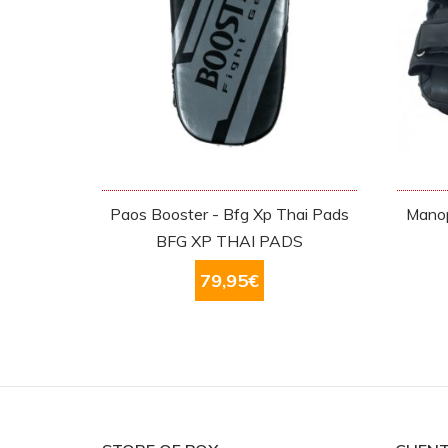
Paos Booster - Bfg Xp Thai Pads
Manop
BFG XP THAI PADS
79,95
€