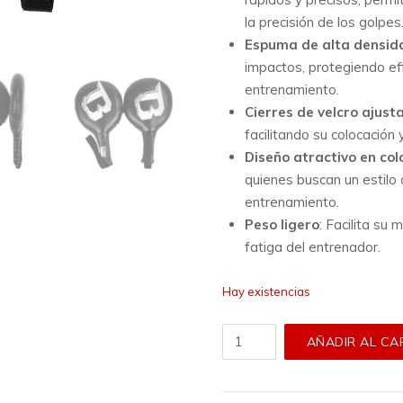
la precisión de los golpes
Espuma de alta densid
impactos, protegiendo e
entrenamiento.
Cierres de velcro ajust
facilitando su colocación y
Diseño atractivo en col
quienes buscan un estilo 
entrenamiento.
Peso ligero
:
Facilita su 
fatiga del entrenador.
Hay existencias
Paos
AÑADIR AL CA
Booster
-
Xtrem