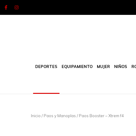
Skip
to
content
DEPORTES
EQUIPAMIENTO
MUJER
NIÑOS
R
Inicio
/
Paos y Manoplas
/ Paos Booster – Xtrem f4