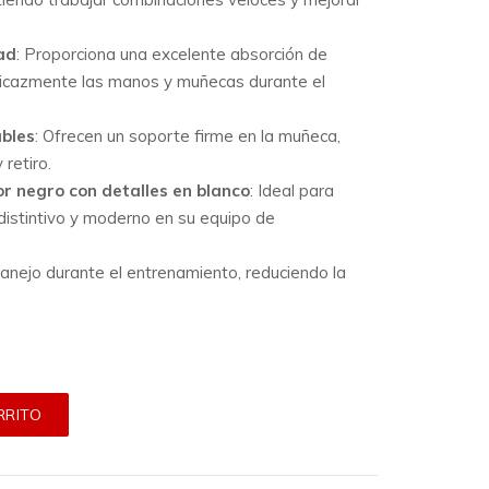
.
ad
:
Proporciona una excelente absorción de
ficazmente las manos y muñecas durante el
ables
:
Ofrecen un soporte firme en la muñeca,
 retiro.
or negro con detalles en blanco
:
Ideal para
distintivo y moderno en su equipo de
manejo durante el entrenamiento, reduciendo la
RRITO