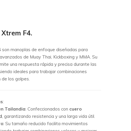
 Xtrem F4.
4
son manoplas de enfoque diseñadas para
 avanzados de Muay Thai, Kickboxing y MMA. Su
mite una respuesta rápida y precisa durante las
siendo ideales para trabajar combinaciones
n de los golpes.
as
:
en Tailandia
:
Confeccionados con
cuero
d
, garantizando resistencia y una larga vida útil.
ro
:
Su tamaño reducido facilita movimientos
tiendo trabajar combinaciones veloces y mejorar