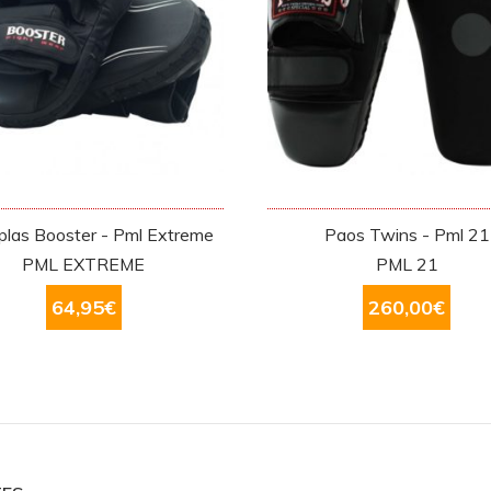
las Booster - Pml Extreme
Paos Twins - Pml 21
PML EXTREME
PML 21
64,95
€
260,00
€