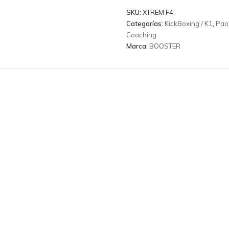
f4
SKU:
XTREM F4
cantidad
Categorías:
KickBoxing / K1
,
Pao
Coaching
Marca:
BOOSTER