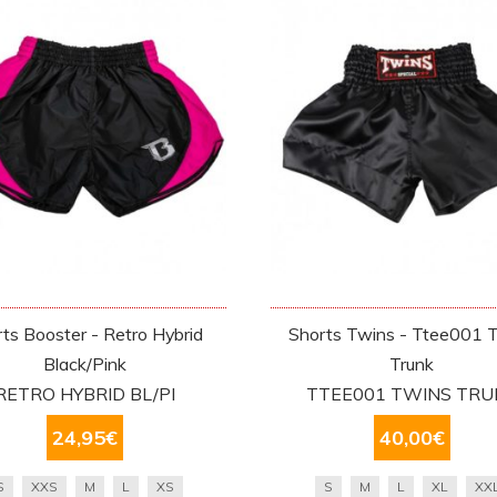
ts Booster - Retro Hybrid
Shorts Twins - Ttee001 
Black/Pink
Trunk
RETRO HYBRID BL/PI
TTEE001 TWINS TRU
24,95
€
40,00
€
S
XXS
M
L
XS
S
M
L
XL
XX