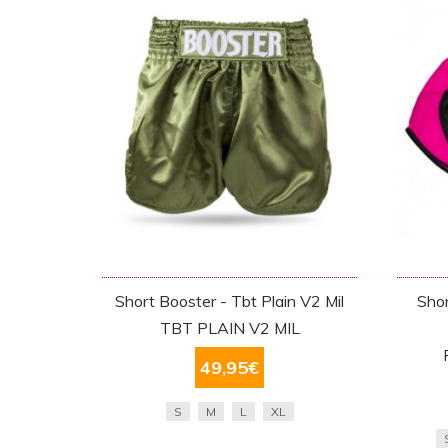
Short Booster - Tbt Plain V2 Mil
Shor
TBT PLAIN V2 MIL
49,95
€
S
M
L
XL