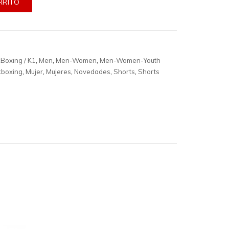
RRITO
kBoxing / K1
,
Men
,
Men-Women
,
Men-Women-Youth
kboxing
,
Mujer
,
Mujeres
,
Novedades
,
Shorts
,
Shorts