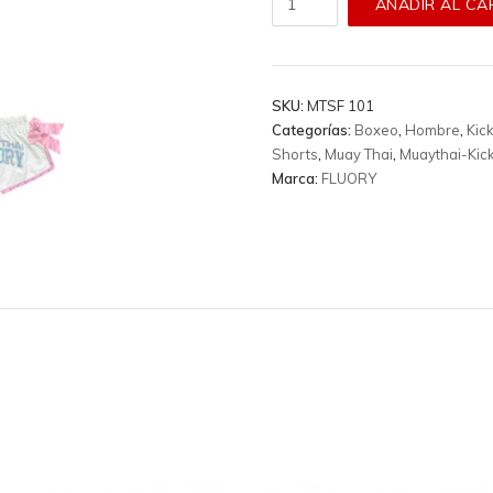
AÑADIR AL CA
Fluory
-
MTSF
101
SKU:
MTSF 101
cantidad
Categorías:
Boxeo
,
Hombre
,
Kic
Shorts
,
Muay Thai
,
Muaythai-Kic
Marca:
FLUORY