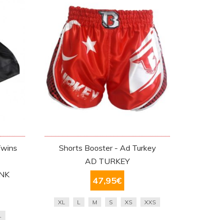
Twins
Shorts Booster - Ad Turkey
AD TURKEY
NK
47,95
€
XL
L
M
S
XS
XXS
L