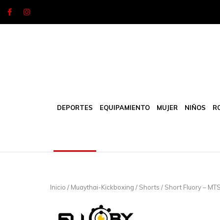
Skip
to
content
DEPORTES
EQUIPAMIENTO
MUJER
NIÑOS
R
Inicio
/
Muaythai-Kickboxing
/
Shorts
/ Short Fluory – MT