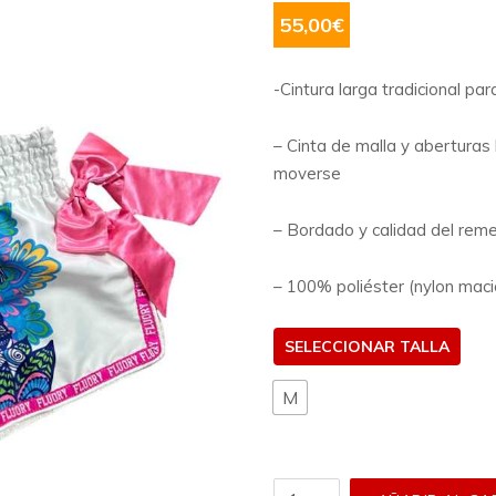
55,00
€
-Cintura larga tradicional p
– Cinta de malla y aberturas
moverse
– Bordado y calidad del rem
– 100% poliéster (nylon mac
TALLA
M
Short