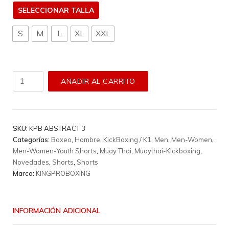
TALLA
S
M
L
XL
XXL
Short
AÑADIR AL CARRITO
King
Pro
Boxing
-
SKU:
KPB ABSTRACT 3
Kpb
Categorías:
Boxeo
,
Hombre
,
KickBoxing / K1
,
Men
,
Men-Women
,
Abstract
Men-Women-Youth Shorts
,
Muay Thai
,
Muaythai-Kickboxing
,
3
Novedades
,
Shorts
,
Shorts
cantidad
Marca:
KINGPROBOXING
INFORMACIÓN ADICIONAL