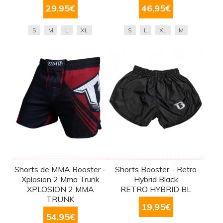
29,95
€
46,95
€
S
M
L
XL
S
L
XL
M
Shorts de MMA Booster -
Shorts Booster - Retro
Xplosion 2 Mma Trunk
Hybrid Black
XPLOSION 2 MMA
RETRO HYBRID BL
TRUNK
19,95
€
54,95
€