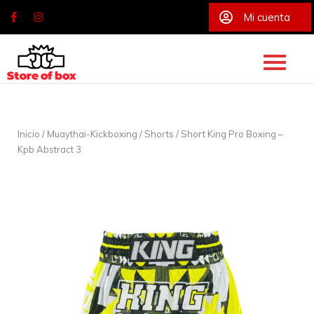
Mi cuenta
Skip
to
content
Inicio
/
Muaythai-Kickboxing
/
Shorts
/ Short King Pro Boxing –
Kpb Abstract 3